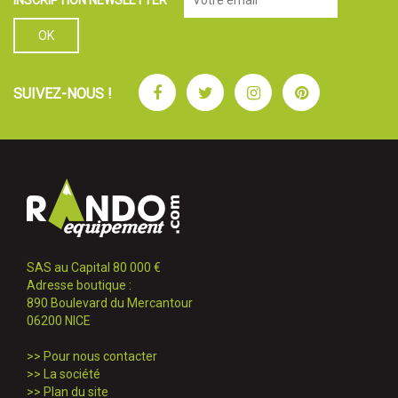
Facebook
Twitter
Instagram
Pinterest
SUIVEZ-NOUS !
SAS au Capital 80 000 €
Adresse boutique :
890 Boulevard du Mercantour
06200 NICE
>>
Pour nous contacter
>>
La société
>>
Plan du site