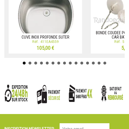
BONDE COUDEE POU
CUVE INOX PROFONDE SUTER
CAR BATE
Réf.: 411EA4559
Réf.: 51
105,00 €
5,1
INSCRIPTION NEWSLETTER