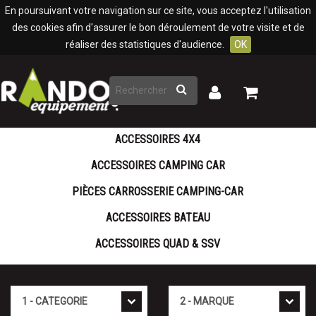
Panneau de gestion des cookies
En poursuivant votre navigation sur ce site, vous acceptez l'utilisation
des cookies afin d'assurer le bon déroulement de votre visite et de
réaliser des statistiques d'audience.
OK
Rechercher
Mon
Mon
panier
compte
ACCESSOIRES 4X4
ACCESSOIRES CAMPING CAR
PIÈCES CARROSSERIE CAMPING-CAR
ACCESSOIRES BATEAU
ACCESSOIRES QUAD & SSV
Cat�gorie
Marque