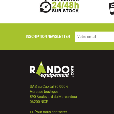
INSCRIPTION NEWSLETTER
SAS au Capital 80 000 €
Adresse boutique :
890 Boulevard du Mercantour
06200 NICE
>>
Pour nous contacter