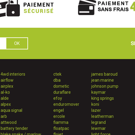
S
4wd interiors
ctek
james baroud
airflow
dba
jean marine
airplex
dometic
johnson pump
al-ko
duraflare
kaymar
alde
efoy
king springs
alpex
enduromover
koni
aqua signal
engel
lazer
arb
ercole
leatherman
attwood
fiamma
legrand
battery tender
floatpac
lewmar
blake snake / marlow
flojet
light force