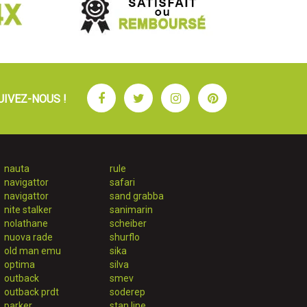
Facebook
Twitter
Instagram
Pinterest
UIVEZ-NOUS !
nauta
rule
navigattor
safari
navigattor
sand grabba
nite stalker
sanimarin
nolathane
scheiber
nuova rade
shurflo
old man emu
sika
optima
silva
outback
smev
outback prdt
soderep
parker
stan line