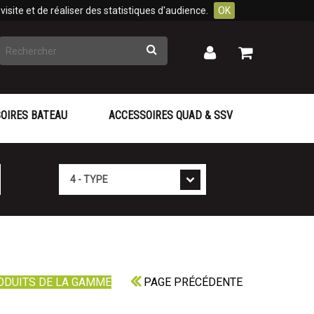
isite et de réaliser des statistiques d'audience.
OK
Rechercher
Mon
Mon
panier
compte
OIRES BATEAU
ACCESSOIRES QUAD & SSV
Type
ODUITS DE LA GAMME
PAGE PRÉCÉDENTE