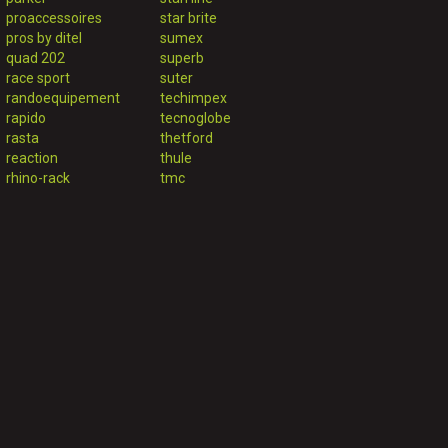
proaccessoires
star brite
pros by ditel
sumex
quad 202
superb
race sport
suter
randoequipement
techimpex
rapido
tecnoglobe
rasta
thetford
reaction
thule
rhino-rack
tmc