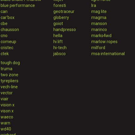
blue performance
foresti
lra
can
geotraceur
mag lite
car'box
globerry
magma
cbe
goiot
manson
chausson
handpresso
marinco
cno
hella
marks4wd
comeup
hi lift
marlow ropes
cristec
hi-tech
milford
ctek
jabsco
msa international
tough dog
truma
two zone
tyrepliers
vech-line
vector
viair
vision x
vison x
waeco
warn
wd40