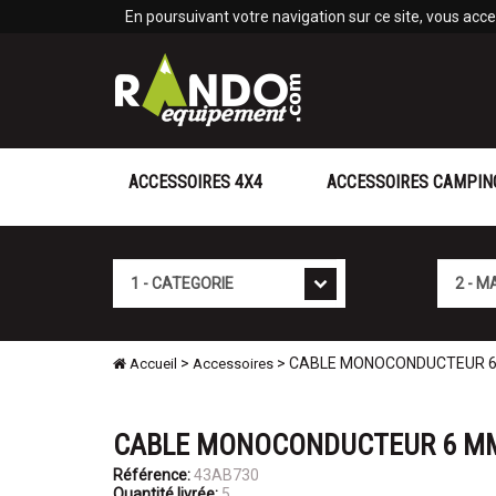
Panneau de gestion des cookies
En poursuivant votre navigation sur ce site, vous accep
ACCESSOIRES 4X4
ACCESSOIRES CAMPIN
Cat�gorie
Marque
>
> CABLE MONOCONDUCTEUR 6
Accueil
Accessoires
CABLE MONOCONDUCTEUR 6 MM
Référence:
43AB730
Quantité livrée:
5