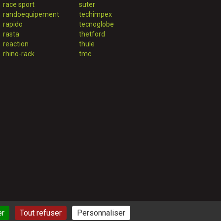
race sport
suter
randoequipement
techimpex
rapido
tecnoglobe
rasta
thetford
reaction
thule
rhino-rack
tmc
er
Tout refuser
Personnaliser