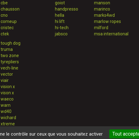
cbe
goiot
manson
chausson
handpresso
marinco
cno
hella
marks4wd
comeup
hi lift
marlow ropes
cristec
hi-tech
milford
ctek
jabsco
msa international
tough dog
truma
two zone
tyrepliers
vech-line
vector
viair
vision x
vison x
waeco
warn
wd40
wichard
xtreme
Tout accept
nne le contrôle sur ceux que vous souhaitez activer