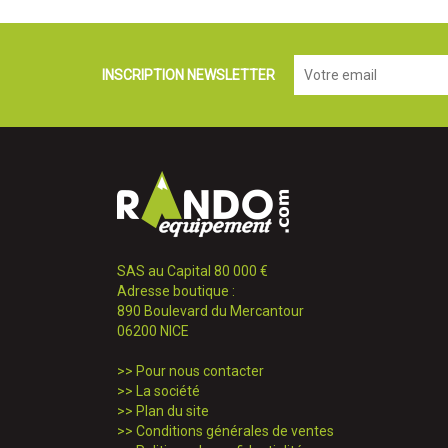
INSCRIPTION NEWSLETTER
SAS au Capital 80 000 €
Adresse boutique :
890 Boulevard du Mercantour
06200 NICE
>>
Pour nous contacter
>>
La société
>>
Plan du site
>>
Conditions générales de ventes