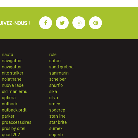
Facebook
Twitter
Instagram
Pinterest
UIVEZ-NOUS !
nauta
rule
navigattor
safari
navigattor
sand grabba
nite stalker
sanimarin
nolathane
scheiber
nuova rade
shurflo
old man emu
sika
optima
silva
outback
smev
outback prdt
soderep
parker
stan line
proaccessoires
star brite
pros by ditel
sumex
quad 202
superb