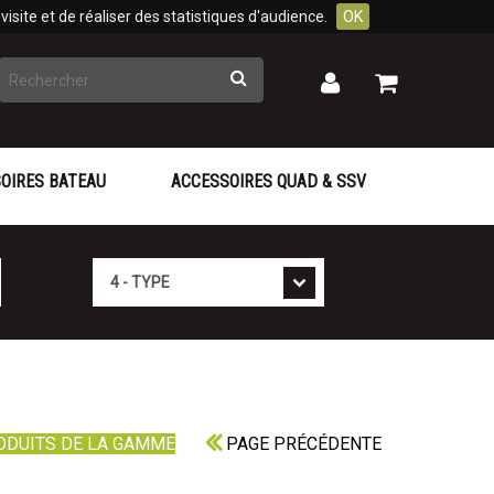
isite et de réaliser des statistiques d'audience.
OK
Rechercher
Mon
Mon
panier
compte
OIRES BATEAU
ACCESSOIRES QUAD & SSV
Type
ODUITS DE LA GAMME
PAGE PRÉCÉDENTE