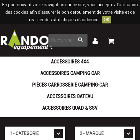
Panneau de gestion des cookies
En poursuivant votre navigation sur ce site, vous acceptez l'utilisation
des cookies afin d'assurer le bon déroulement de votre visite et de
réaliser des statistiques d'audience.
OK
Rechercher
Mon
Mon
panier
compte
ACCESSOIRES 4X4
ACCESSOIRES CAMPING CAR
PIÈCES CARROSSERIE CAMPING-CAR
ACCESSOIRES BATEAU
ACCESSOIRES QUAD & SSV
Cat�gorie
Marque