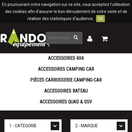
Panneau de gestion des cookies
En poursuivant votre navigation sur ce site, vous acceptez l'utilisation
des cookies afin d'assurer le bon déroulement de votre visite et de
réaliser des statistiques d'audience.
OK
Rechercher
Mon
Mon
panier
compte
ACCESSOIRES 4X4
ACCESSOIRES CAMPING CAR
PIÈCES CARROSSERIE CAMPING-CAR
ACCESSOIRES BATEAU
ACCESSOIRES QUAD & SSV
Cat�gorie
Marque