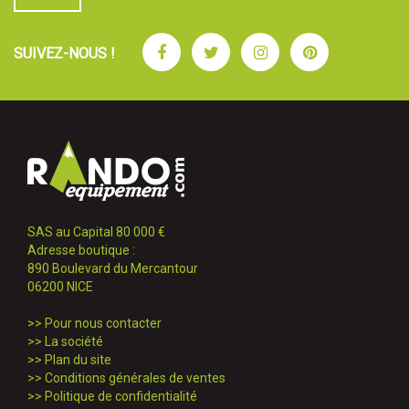
Facebook
Twitter
Instagram
Pinterest
SUIVEZ-NOUS !
SAS au Capital 80 000 €
Adresse boutique :
890 Boulevard du Mercantour
06200 NICE
>>
Pour nous contacter
>>
La société
>>
Plan du site
>>
Conditions générales de ventes
>>
Politique de confidentialité