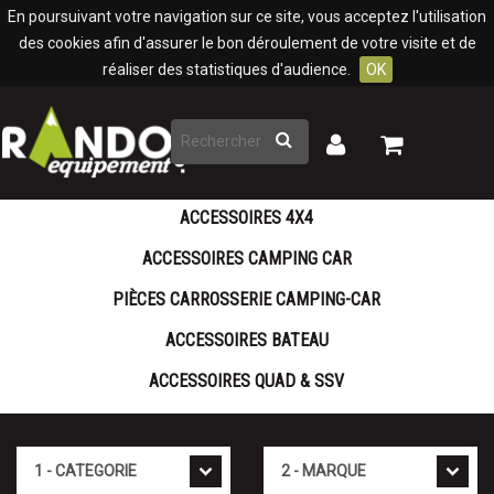
Panneau de gestion des cookies
En poursuivant votre navigation sur ce site, vous acceptez l'utilisation
des cookies afin d'assurer le bon déroulement de votre visite et de
réaliser des statistiques d'audience.
OK
Rechercher
Mon
Mon
panier
compte
ACCESSOIRES 4X4
ACCESSOIRES CAMPING CAR
PIÈCES CARROSSERIE CAMPING-CAR
ACCESSOIRES BATEAU
ACCESSOIRES QUAD & SSV
Cat�gorie
Marque