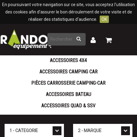
Panneau de gestion des cookies
En poursuivant votre navigation sur ce site, vous acceptez l'utilisation
des cookies afin d'assurer le bon déroulement de votre visite et de
réaliser des statistiques d'audience.
OK
Rechercher
Mon
Mon
panier
compte
ACCESSOIRES 4X4
ACCESSOIRES CAMPING CAR
PIÈCES CARROSSERIE CAMPING-CAR
ACCESSOIRES BATEAU
ACCESSOIRES QUAD & SSV
Cat�gorie
Marque