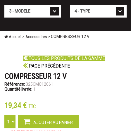
Mod�le
Type
>
> COMPRESSEUR 12 V
Accueil
Accessoires
TOUS LES PRODUITS DE LA GAMME
PAGE PRÉCÉDENTE
COMPRESSEUR 12 V
Référence:
325CMC12061
Quantité livrée:
1
19,34 €
TTC
AJOUTER AU PANIER