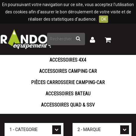
Panneau de gestion des cookies
En poursuivant votre navigation sur ce site, vous acceptez l'utilisation
des cookies afin d'assurer le bon déroulement de votre visite et de
réaliser des statistiques d'audience.
OK
Rechercher
Mon
Mon
panier
compte
ACCESSOIRES 4X4
ACCESSOIRES CAMPING CAR
PIÈCES CARROSSERIE CAMPING-CAR
ACCESSOIRES BATEAU
ACCESSOIRES QUAD & SSV
Cat�gorie
Marque