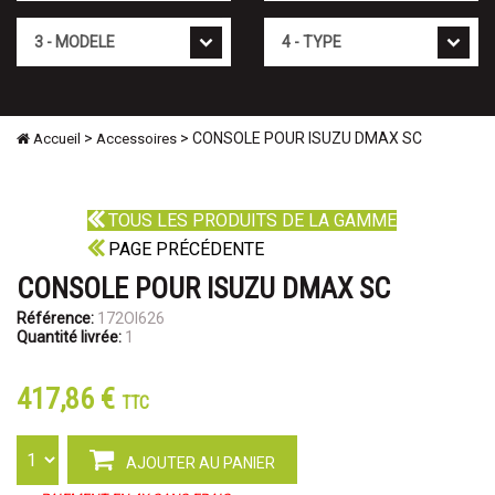
Mod�le
Type
>
> CONSOLE POUR ISUZU DMAX SC
Accueil
Accessoires
TOUS LES PRODUITS DE LA GAMME
PAGE PRÉCÉDENTE
CONSOLE POUR ISUZU DMAX SC
Référence:
172OI626
Quantité livrée:
1
417,86 €
TTC
AJOUTER AU PANIER