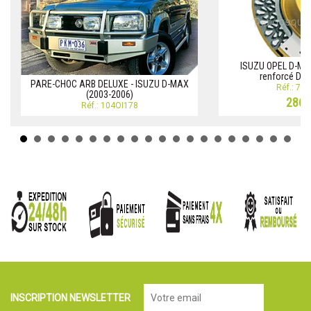
ISUZU OPEL D-Max
renforcé DBA
PARE-CHOC ARB DELUXE - ISUZU D-MAX
Réf.: 73
(2003-2006)
286,
Réf.: 104OI178
INSCRIPTION NEWSLETTER