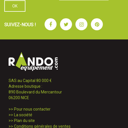
Facebook
Twitter
Instagram
Pinterest
SUIVEZ-NOUS !
SAS au Capital 80 000 €
Adresse boutique :
890 Boulevard du Mercantour
06200 NICE
>>
Pour nous contacter
>>
La société
>>
Plan du site
>>
Conditions générales de ventes