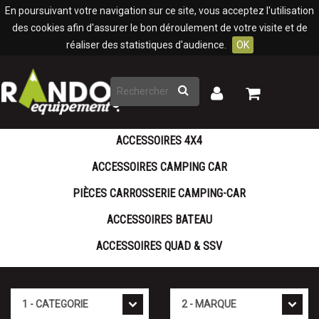
Panneau de gestion des cookies
En poursuivant votre navigation sur ce site, vous acceptez l'utilisation
des cookies afin d'assurer le bon déroulement de votre visite et de
réaliser des statistiques d'audience.
OK
Rechercher
Mon
Mon
panier
compte
ACCESSOIRES 4X4
ACCESSOIRES CAMPING CAR
PIÈCES CARROSSERIE CAMPING-CAR
ACCESSOIRES BATEAU
ACCESSOIRES QUAD & SSV
Cat�gorie
Marque