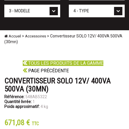
Mod�le
Type
>
> Convertisseur SOLO 12V/ 400VA 500VA
Accueil
Accessoires
(30mn)
TOUS LES PRODUITS DE LA GAMME
PAGE PRÉCÉDENTE
CONVERTISSEUR SOLO 12V/ 400VA
500VA (30MN)
Référence:
548AB5322
Quantité livrée:
1
Poids approximatif:
4 kg
671,08 €
TTC