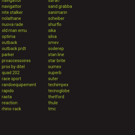
navigattor
safari
navigattor
sand grabba
nite stalker
sanimarin
nolathane
scheiber
nuova rade
shurflo
old man emu
sika
optima
silva
outback
smev
outback prdt
soderep
parker
stan line
proaccessoires
star brite
pros by ditel
sumex
quad 202
superb
race sport
suter
randoequipement
techimpex
rapido
tecnoglobe
rasta
thetford
reaction
thule
rhino-rack
tmc