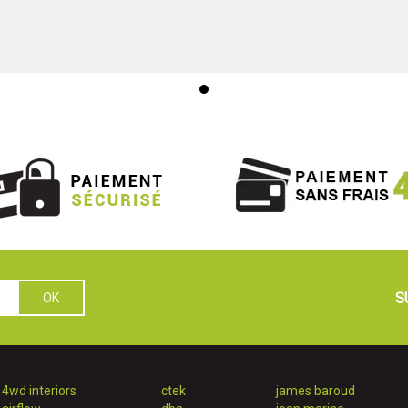
S
4wd interiors
ctek
james baroud