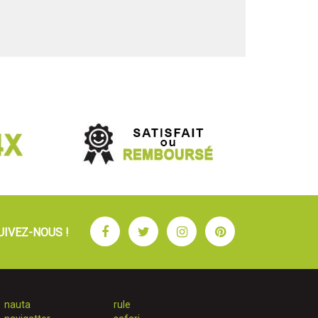
Facebook
Twitter
Instagram
Pinterest
UIVEZ-NOUS !
nauta
rule