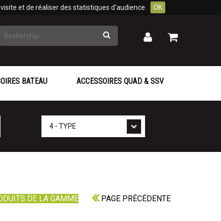
isite et de réaliser des statistiques d'audience.
OK
Rechercher
Mon
Mon
panier
compte
OIRES BATEAU
ACCESSOIRES QUAD & SSV
Type
ODUITS DE LA GAMME
PAGE PRÉCÉDENTE