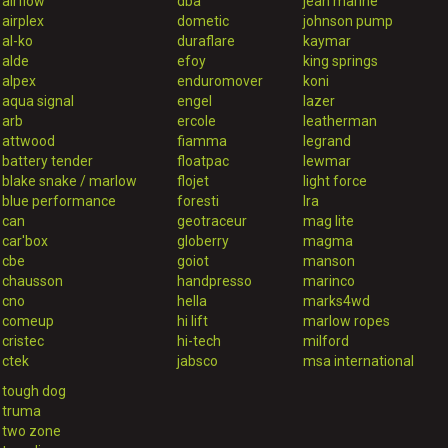
airflow
dba
jean marine
airplex
dometic
johnson pump
al-ko
duraflare
kaymar
alde
efoy
king springs
alpex
enduromover
koni
aqua signal
engel
lazer
arb
ercole
leatherman
attwood
fiamma
legrand
battery tender
floatpac
lewmar
blake snake / marlow
flojet
light force
blue performance
foresti
lra
can
geotraceur
mag lite
car'box
globerry
magma
cbe
goiot
manson
chausson
handpresso
marinco
cno
hella
marks4wd
comeup
hi lift
marlow ropes
cristec
hi-tech
milford
ctek
jabsco
msa international
tough dog
truma
two zone