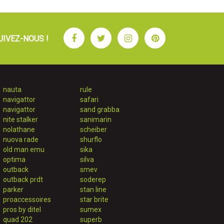
Facebook
Twitter
Instagram
Pinterest
UIVEZ-NOUS !
nauta
rule
navigattor
safari
navigattor
sand grabba
nite stalker
sanimarin
nolathane
scheiber
nuova rade
shurflo
old man emu
sika
optima
silva
outback
smev
outback prdt
soderep
parker
stan line
proaccessoires
star brite
pros by ditel
sumex
quad 202
superb