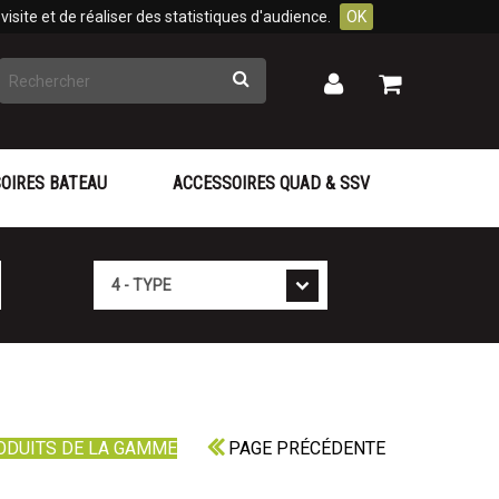
isite et de réaliser des statistiques d'audience.
OK
Rechercher
Mon
Mon
panier
compte
OIRES BATEAU
ACCESSOIRES QUAD & SSV
Type
ODUITS DE LA GAMME
PAGE PRÉCÉDENTE