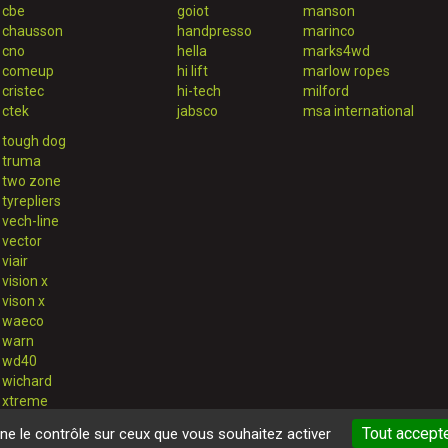
cbe
goiot
manson
chausson
handpresso
marinco
cno
hella
marks4wd
comeup
hi lift
marlow ropes
cristec
hi-tech
milford
ctek
jabsco
msa international
tough dog
truma
two zone
tyrepliers
vech-line
vector
viair
vision x
vison x
waeco
warn
wd40
wichard
xtreme
Tout accept
nne le contrôle sur ceux que vous souhaitez activer