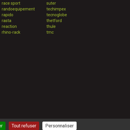
race sport
suter
randoequipement
techimpex
rapido
tecnoglobe
rasta
thetford
reaction
thule
rhino-rack
tmc
er
Tout refuser
Personnaliser