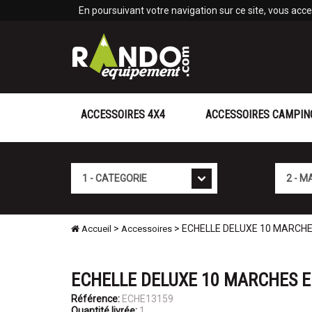
Panneau de gestion des cookies
En poursuivant votre navigation sur ce site, vous accep
ACCESSOIRES 4X4
ACCESSOIRES CAMPIN
Cat�gorie
Marque
>
> ECHELLE DELUXE 10 MARCHE
Accueil
Accessoires
ECHELLE DELUXE 10 MARCHES 
Référence:
ECHE13159
Quantité livrée:
1