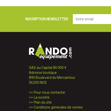
INSCRIPTION NEWSLETTER
SAS au Capital 80 000 €
Adresse boutique :
890 Boulevard du Mercantour
06200 NICE
>>
Pour nous contacter
>>
La société
>>
Plan du site
>>
Conditions générales de ventes