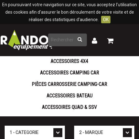
Panneau de gestion des cookies
En poursuivant votre navigation sur ce site, vous acceptez l'utilisation
des cookies afin d'assurer le bon déroulement de votre visite et de
réaliser des statistiques d'audience.
OK
Rechercher
Mon
Mon
panier
compte
ACCESSOIRES 4X4
ACCESSOIRES CAMPING CAR
PIÈCES CARROSSERIE CAMPING-CAR
ACCESSOIRES BATEAU
ACCESSOIRES QUAD & SSV
Cat�gorie
Marque