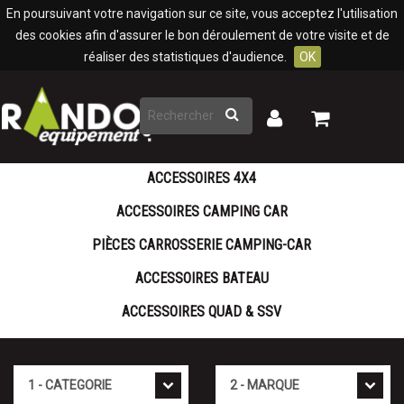
Panneau de gestion des cookies
En poursuivant votre navigation sur ce site, vous acceptez l'utilisation
des cookies afin d'assurer le bon déroulement de votre visite et de
réaliser des statistiques d'audience.
OK
Rechercher
Mon
Mon
panier
compte
ACCESSOIRES 4X4
ACCESSOIRES CAMPING CAR
PIÈCES CARROSSERIE CAMPING-CAR
ACCESSOIRES BATEAU
ACCESSOIRES QUAD & SSV
Cat�gorie
Marque