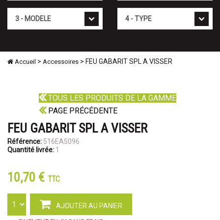
Mod�le
Type
>
> FEU GABARIT SPL A VISSER
Accueil
Accessoires
TOUS LES PRODUITS DE LA GAMME
PAGE PRÉCÉDENTE
FEU GABARIT SPL A VISSER
Référence:
516EA5096
Quantité livrée:
1
10,70 €
TTC
AJOUTER AU PANIER