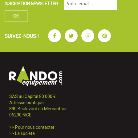
INSCRIPTION NEWSLETTER
Facebook
Twitter
Instagram
Pinterest
SUIVEZ-NOUS !
SAS au Capital 80 000 €
Adresse boutique :
890 Boulevard du Mercantour
06200 NICE
>>
Pour nous contacter
>>
La société