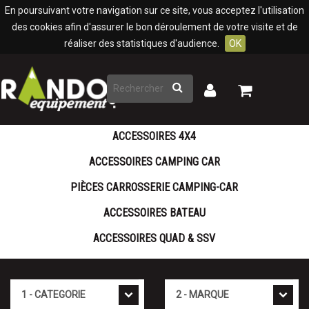
Panneau de gestion des cookies
En poursuivant votre navigation sur ce site, vous acceptez l'utilisation
des cookies afin d'assurer le bon déroulement de votre visite et de
réaliser des statistiques d'audience.
OK
Rechercher
Mon
Mon
panier
compte
ACCESSOIRES 4X4
ACCESSOIRES CAMPING CAR
PIÈCES CARROSSERIE CAMPING-CAR
ACCESSOIRES BATEAU
ACCESSOIRES QUAD & SSV
Cat�gorie
Marque