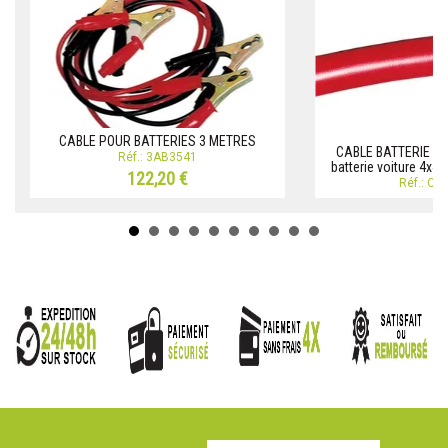
CABLE POUR BATTERIES 3 METRES
CABLE BATTERIE Cab
Réf.: 3AB3541
batterie voiture 4x4
122,20 €
Réf.: C