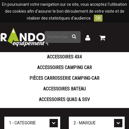
Panneau de gestion des cookies
En poursuivant votre navigation sur ce site, vous acceptez l'utilisation
des cookies afin d'assurer le bon déroulement de votre visite et de
réaliser des statistiques d'audience.
OK
Rechercher
Mon
Mon
panier
compte
ACCESSOIRES 4X4
ACCESSOIRES CAMPING CAR
PIÈCES CARROSSERIE CAMPING-CAR
ACCESSOIRES BATEAU
ACCESSOIRES QUAD & SSV
Cat�gorie
Marque