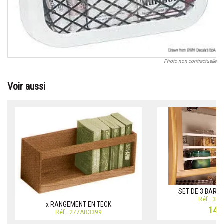
Photo non contractuelle
Voir aussi
SET DE 3 BARR
Réf.: 36
x RANGEMENT EN TECK
14,8
Réf.: 277AB3399