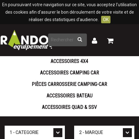
Panneau de gestion des cookies
En poursuivant votre navigation sur ce site, vous acceptez l'utilisation
des cookies afin d'assurer le bon déroulement de votre visite et de
réaliser des statistiques d'audience.
OK
Rechercher
Mon
Mon
panier
compte
ACCESSOIRES 4X4
ACCESSOIRES CAMPING CAR
PIÈCES CARROSSERIE CAMPING-CAR
ACCESSOIRES BATEAU
ACCESSOIRES QUAD & SSV
Cat�gorie
Marque