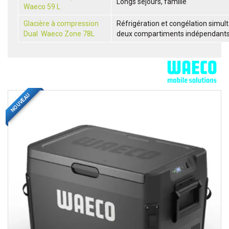
Longs séjours, famille
Waeco 59 L
Glacière à compression
Réfrigération et congélation simu
Dual Waeco Zone 78L
deux compartiments indépendant
NOUVEAU