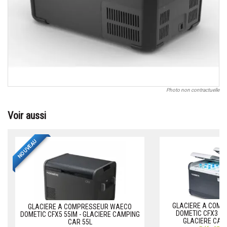
Photo non contractuelle
Voir aussi
NOUVEAU
GLACIERE A COM
GLACIERE A COMPRESSEUR WAECO
DOMETIC CFX3 75
DOMETIC CFX5 55IM - GLACIERE CAMPING
GLACIERE CAM
CAR 55L