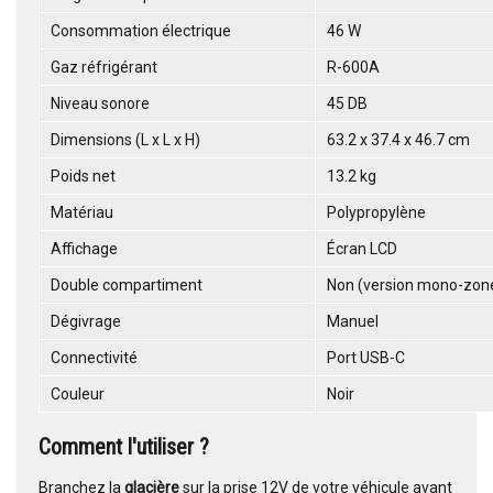
Consommation électrique
46 W
Gaz réfrigérant
R-600A
Niveau sonore
45 DB
Dimensions (L x L x H)
63.2 x 37.4 x 46.7 cm
Poids net
13.2 kg
Matériau
Polypropylène
Affichage
Écran LCD
Double compartiment
Non (version mono-zon
Dégivrage
Manuel
Connectivité
Port USB-C
Couleur
Noir
Comment l'utiliser ?
Branchez la
glacière
sur la prise 12V de votre véhicule avant