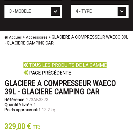
Mod�le
Type
>
> GLACIERE A COMPRESSEUR WAECO 39L
Accueil
Accessoires
- GLACIERE CAMPING CAR
TOUS LES PRODUITS DE LA GAMME
PAGE PRÉCÉDENTE
GLACIERE A COMPRESSEUR WAECO
39L - GLACIERE CAMPING CAR
Référence:
273AB3373
Quantité livrée:
1
Poids approximatif:
13.2 kg
329,00 €
TTC