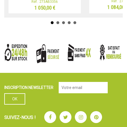
Réf.: 27
Réf.: 273AB3356
1 084,00 
1 050,00 €
INSCRIPTION NEWSLETTER
Facebook
Twitter
Instagram
Pinterest
SUIVEZ-NOUS !