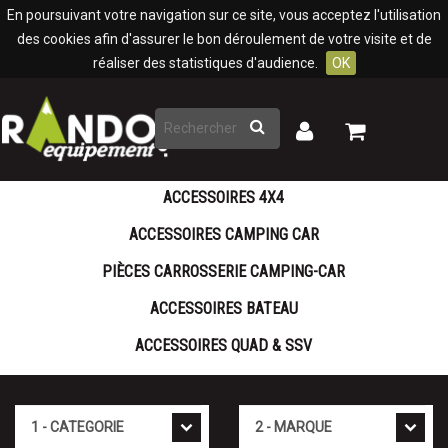
Panneau de gestion des cookies
En poursuivant votre navigation sur ce site, vous acceptez l'utilisation
des cookies afin d'assurer le bon déroulement de votre visite et de
réaliser des statistiques d'audience.
OK
Rechercher
Mon
Mon
panier
compte
ACCESSOIRES 4X4
ACCESSOIRES CAMPING CAR
PIÈCES CARROSSERIE CAMPING-CAR
ACCESSOIRES BATEAU
ACCESSOIRES QUAD & SSV
Cat�gorie
Marque