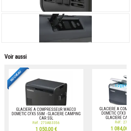
Voir aussi
NOUVEAU
GLACIERE A COM
GLACIERE A COMPRESSEUR WAECO
DOMETIC CFX3 75
DOMETIC CFX5 55IM - GLACIERE CAMPING
GLACIERE CAM
CAR 55L
Réf.: 27
Réf.: 273AB3356
1 084,00 
1 050,00 €