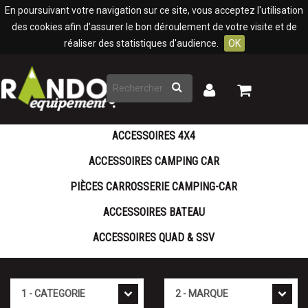
Panneau de gestion des cookies
En poursuivant votre navigation sur ce site, vous acceptez l'utilisation
des cookies afin d'assurer le bon déroulement de votre visite et de
réaliser des statistiques d'audience.
OK
Rechercher
Mon
Mon
panier
compte
ACCESSOIRES 4X4
ACCESSOIRES CAMPING CAR
PIÈCES CARROSSERIE CAMPING-CAR
ACCESSOIRES BATEAU
ACCESSOIRES QUAD & SSV
Cat�gorie
Marque