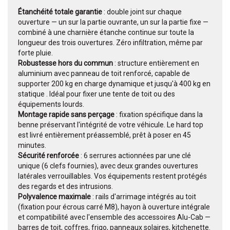
Étanchéité totale garantie
: double joint sur chaque
ouverture — un sur la partie ouvrante, un sur la partie fixe —
combiné à une charnière étanche continue sur toute la
longueur des trois ouvertures. Zéro infiltration, même par
forte pluie.
Robustesse hors du commun
: structure entièrement en
aluminium avec panneau de toit renforcé, capable de
supporter 200 kg en charge dynamique et jusqu'à 400 kg en
statique . Idéal pour fixer une tente de toit ou des
équipements lourds.
Montage rapide sans perçage
: fixation spécifique dans la
benne préservant l'intégrité de votre véhicule. Le hard top
est livré entièrement préassemblé, prêt à poser en 45
minutes.
Sécurité renforcée
: 6 serrures actionnées par une clé
unique (6 clefs fournies), avec deux grandes ouvertures
latérales verrouillables. Vos équipements restent protégés
des regards et des intrusions.
Polyvalence maximale
: rails d'arrimage intégrés au toit
(fixation pour écrous carré M8), hayon à ouverture intégrale
et compatibilité avec l'ensemble des accessoires Alu-Cab —
barres de toit, coffres, frigo, panneaux solaires, kitchenette.