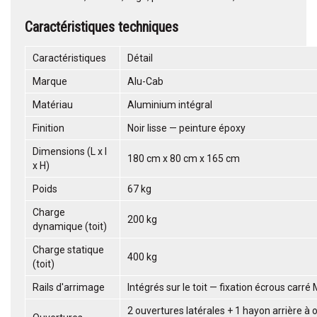
Caractéristiques techniques
Caractéristiques
Détail
Marque
Alu-Cab
Matériau
Aluminium intégral
Finition
Noir lisse — peinture époxy
Dimensions (L x l
180 cm x 80 cm x 165 cm
x H)
Poids
67 kg
Charge
200 kg
dynamique (toit)
Charge statique
400 kg
(toit)
Rails d'arrimage
Intégrés sur le toit — fixation écrous carré
2 ouvertures latérales + 1 hayon arrière à 