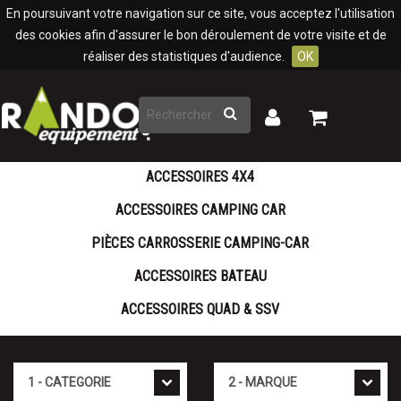
Panneau de gestion des cookies
En poursuivant votre navigation sur ce site, vous acceptez l'utilisation
des cookies afin d'assurer le bon déroulement de votre visite et de
réaliser des statistiques d'audience.
OK
Rechercher
Mon
Mon
panier
compte
ACCESSOIRES 4X4
ACCESSOIRES CAMPING CAR
PIÈCES CARROSSERIE CAMPING-CAR
ACCESSOIRES BATEAU
ACCESSOIRES QUAD & SSV
Cat�gorie
Marque