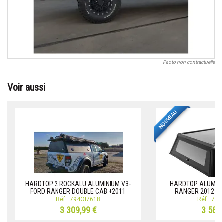
Photo non contractuelle
Voir aussi
NOUVEAU
HARDTOP 2 ROCKALU ALUMINIUM V3-
HARDTOP ALUMINI
FORD RANGER DOUBLE CAB +2011
RANGER 2012-2
Réf.: 794OI7618
Réf.: 79
3 309,99 €
3 587