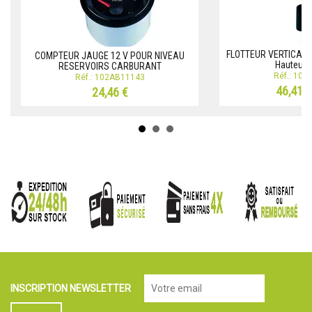
FLOTTEUR VERTICAL 
COMPTEUR JAUGE 12 V POUR NIVEAU
Hauteur 
RESERVOIRS CARBURANT
Réf.: 10
Réf.: 102AB11143
46,41 
24,46 €
INSCRIPTION NEWSLETTER