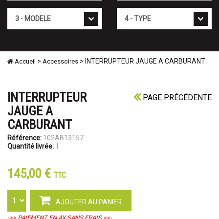
Mod�le
Type
>
> INTERRUPTEUR JAUGE A CARBURANT
Accueil
Accessoires
INTERRUPTEUR
PAGE PRÉCÉDENTE
JAUGE A
CARBURANT
Référence:
102AB13157
Quantité livrée:
1
145,00 €
TTC
AJOUTER AU PANIER
->> PAIEMENT EN 4X SANS FRAIS <<-