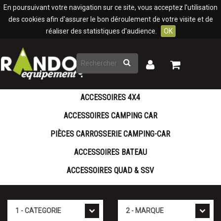
Panneau de gestion des cookies
En poursuivant votre navigation sur ce site, vous acceptez l'utilisation
des cookies afin d'assurer le bon déroulement de votre visite et de
réaliser des statistiques d'audience.
OK
Rechercher
Mon
Mon
panier
compte
ACCESSOIRES 4X4
ACCESSOIRES CAMPING CAR
PIÈCES CARROSSERIE CAMPING-CAR
ACCESSOIRES BATEAU
ACCESSOIRES QUAD & SSV
Cat�gorie
Marque