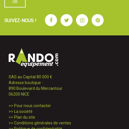
Facebook
Twitter
Instagram
Pinterest
SUIVEZ-NOUS !
SAS au Capital 80 000 €
Adresse boutique :
890 Boulevard du Mercantour
06200 NICE
>>
Pour nous contacter
>>
La société
>>
Plan du site
>>
Conditions générales de ventes
>>
Politique de confidentialité