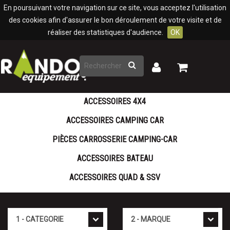
Panneau de gestion des cookies
En poursuivant votre navigation sur ce site, vous acceptez l'utilisation
des cookies afin d'assurer le bon déroulement de votre visite et de
réaliser des statistiques d'audience.
OK
Rechercher
Mon
Mon
panier
compte
ACCESSOIRES 4X4
ACCESSOIRES CAMPING CAR
PIÈCES CARROSSERIE CAMPING-CAR
ACCESSOIRES BATEAU
ACCESSOIRES QUAD & SSV
Cat�gorie
Marque