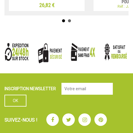
POUR 
26,82 €
Réf.: JA
INSCRIPTION NEWSLETTER
Facebook
Twitter
Instagram
Pinterest
SUIVEZ-NOUS !