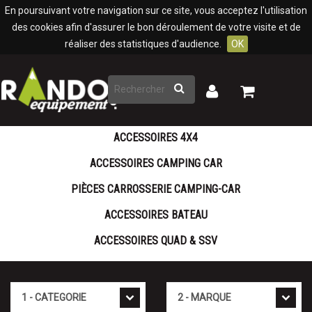
Panneau de gestion des cookies
En poursuivant votre navigation sur ce site, vous acceptez l'utilisation
des cookies afin d'assurer le bon déroulement de votre visite et de
réaliser des statistiques d'audience.
OK
Rechercher
Mon
Mon
panier
compte
ACCESSOIRES 4X4
ACCESSOIRES CAMPING CAR
PIÈCES CARROSSERIE CAMPING-CAR
ACCESSOIRES BATEAU
ACCESSOIRES QUAD & SSV
Cat�gorie
Marque