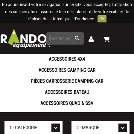
Panneau de gestion des cookies
En poursuivant votre navigation sur ce site, vous acceptez l'utilisation
des cookies afin d'assurer le bon déroulement de votre visite et de
réaliser des statistiques d'audience.
OK
Rechercher
Mon
Mon
panier
compte
ACCESSOIRES 4X4
ACCESSOIRES CAMPING CAR
PIÈCES CARROSSERIE CAMPING-CAR
ACCESSOIRES BATEAU
ACCESSOIRES QUAD & SSV
Cat�gorie
Marque