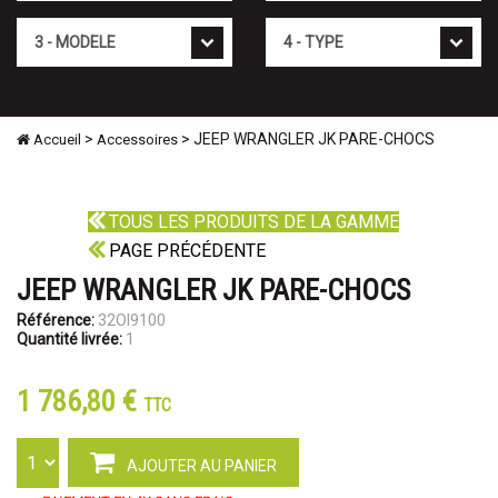
Mod�le
Type
>
> JEEP WRANGLER JK PARE-CHOCS
Accueil
Accessoires
TOUS LES PRODUITS DE LA GAMME
PAGE PRÉCÉDENTE
JEEP WRANGLER JK PARE-CHOCS
Référence:
32OI9100
Quantité livrée:
1
1 786,80 €
TTC
AJOUTER AU PANIER