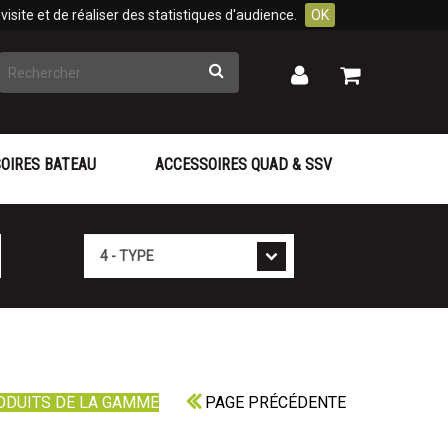
isite et de réaliser des statistiques d'audience.
OK
Rechercher
Mon
Mon
panier
compte
OIRES BATEAU
ACCESSOIRES QUAD & SSV
Type
ODUITS DE LA GAMME
PAGE PRÉCÉDENTE