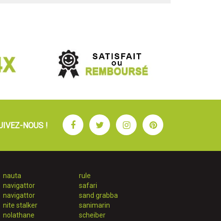
Facebook
Twitter
Instagram
Pinterest
UIVEZ-NOUS !
nauta
rule
navigattor
safari
navigattor
sand grabba
nite stalker
sanimarin
nolathane
scheiber