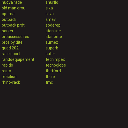
nuova rade
shurflo
old man emu
sika
optima
silva
outback
smev
outback prdt
soderep
parker
stan line
proaccessoires
star brite
pros by ditel
sumex
quad 202
superb
race sport
suter
randoequipement
techimpex
rapido
tecnoglobe
rasta
thetford
reaction
thule
rhino-rack
tmc