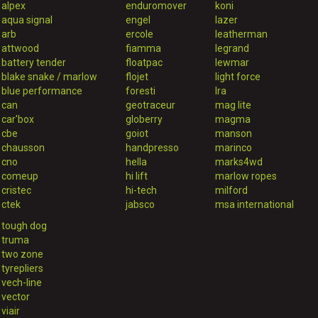
alpex
enduromover
koni
aqua signal
engel
lazer
arb
ercole
leatherman
attwood
fiamma
legrand
battery tender
floatpac
lewmar
blake snake / marlow
flojet
light force
blue performance
foresti
lra
can
geotraceur
mag lite
car'box
globerry
magma
cbe
goiot
manson
chausson
handpresso
marinco
cno
hella
marks4wd
comeup
hi lift
marlow ropes
cristec
hi-tech
milford
ctek
jabsco
msa international
tough dog
truma
two zone
tyrepliers
vech-line
vector
viair