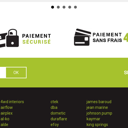
S
4wd interiors
ctek
james baroud
airflow
dba
jean marine
airplex
dometic
johnson pump
al-ko
duraflare
kaymar
alde
efoy
king springs