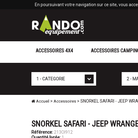
Panneau de gestion des cookies
En poursuivant votre navigation sur ce site, vous accep
ACCESSOIRES 4X4
ACCESSOIRES CAMPIN
Cat�gorie
Marque
>
> SNORKEL SAFARI - JEEP WR
Accueil
Accessoires
SNORKEL SAFARI - JEEP WRANGE
Référence:
213OI912
Quantité livrée:
1