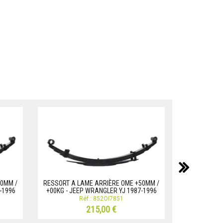
suiv
50MM /
RESSORT A LAME ARRIÈRE OME +50MM /
RESSORT A 
-1996
+00KG - JEEP WRANGLER YJ 1987-1996
35KG - JEE
Réf.: 852OI7851
215,00 €