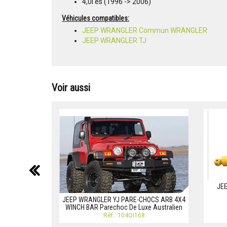
4,0i es (1996 -> 2006)
Véhicules compatibles:
JEEP WRANGLER Commun WRANGLER
JEEP WRANGLER TJ
Voir aussi
précédent
JEE
JEEP WRANGLER YJ PARE-CHOCS ARB 4X4
WINCH BAR Parechoc De Luxe Australien
Réf.: 104OI168