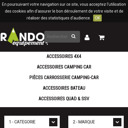
Panneau de gestion des cookies
En poursuivant votre navigation sur ce site, vous acceptez l'utilisation
des cookies afin d'assurer le bon déroulement de votre visite et de
réaliser des statistiques d'audience.
OK
Rechercher
Mon
Mon
panier
compte
ACCESSOIRES 4X4
ACCESSOIRES CAMPING CAR
PIÈCES CARROSSERIE CAMPING-CAR
ACCESSOIRES BATEAU
ACCESSOIRES QUAD & SSV
Cat�gorie
Marque