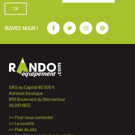
Facebook
Twitter
Instagram
Pinterest
SUIVEZ-NOUS !
SAS au Capital 80 000 €
Adresse boutique :
890 Boulevard du Mercantour
06200 NICE
>>
Pour nous contacter
>>
La société
>>
Plan du site