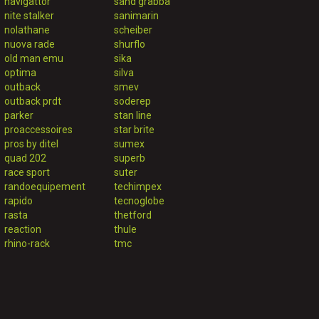
navigattor
sand grabba
nite stalker
sanimarin
nolathane
scheiber
nuova rade
shurflo
old man emu
sika
optima
silva
outback
smev
outback prdt
soderep
parker
stan line
proaccessoires
star brite
pros by ditel
sumex
quad 202
superb
race sport
suter
randoequipement
techimpex
rapido
tecnoglobe
rasta
thetford
reaction
thule
rhino-rack
tmc