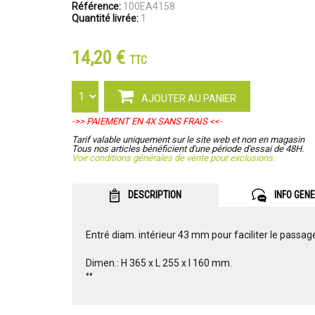
Référence:
100EA4158
Quantité livrée:
1
14,20 €
TTC
AJOUTER AU PANIER
->> PAIEMENT EN 4X SANS FRAIS <<-
Tarif valable uniquement sur le site web et non en magasin
Tous nos articles bénéficient d'une période d'essai de 48H.
Voir conditions générales de vente pour exclusions.
DESCRIPTION
INFO GEN
Entré diam. intérieur 43 mm pour faciliter le pass
Dimen.: H 365 x L 255 x l 160 mm.
°°