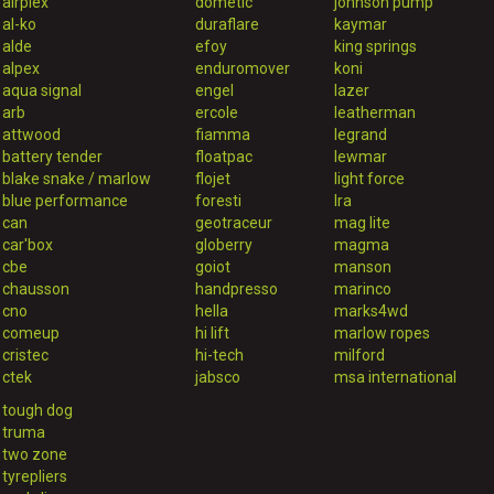
airplex
dometic
johnson pump
al-ko
duraflare
kaymar
alde
efoy
king springs
alpex
enduromover
koni
aqua signal
engel
lazer
arb
ercole
leatherman
attwood
fiamma
legrand
battery tender
floatpac
lewmar
blake snake / marlow
flojet
light force
blue performance
foresti
lra
can
geotraceur
mag lite
car'box
globerry
magma
cbe
goiot
manson
chausson
handpresso
marinco
cno
hella
marks4wd
comeup
hi lift
marlow ropes
cristec
hi-tech
milford
ctek
jabsco
msa international
tough dog
truma
two zone
tyrepliers