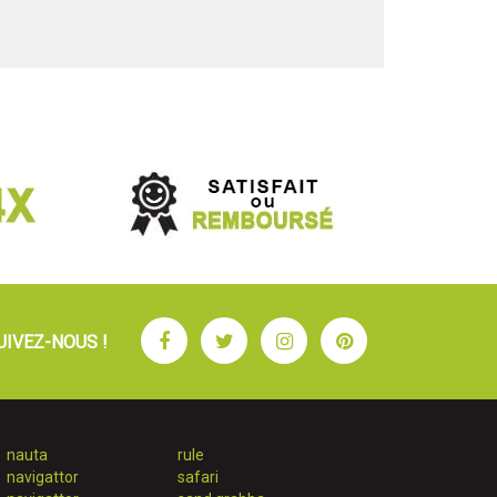
Facebook
Twitter
Instagram
Pinterest
UIVEZ-NOUS !
nauta
rule
navigattor
safari