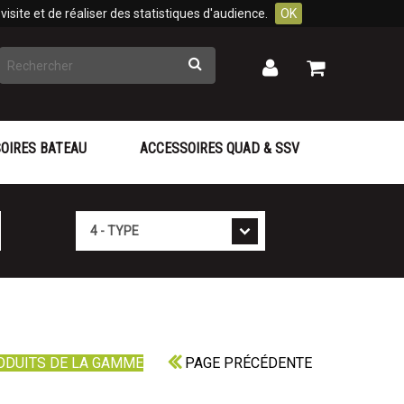
isite et de réaliser des statistiques d'audience.
OK
Rechercher
Mon
Mon
panier
compte
OIRES BATEAU
ACCESSOIRES QUAD & SSV
Type
ODUITS DE LA GAMME
PAGE PRÉCÉDENTE