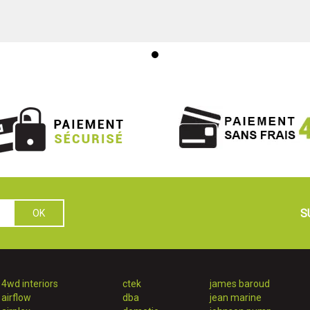
S
4wd interiors
ctek
james baroud
airflow
dba
jean marine