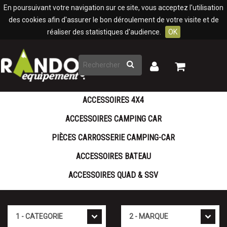
Panneau de gestion des cookies
En poursuivant votre navigation sur ce site, vous acceptez l'utilisation
des cookies afin d'assurer le bon déroulement de votre visite et de
réaliser des statistiques d'audience.
OK
Rechercher
Mon
Mon
panier
compte
ACCESSOIRES 4X4
ACCESSOIRES CAMPING CAR
PIÈCES CARROSSERIE CAMPING-CAR
ACCESSOIRES BATEAU
ACCESSOIRES QUAD & SSV
Cat�gorie
Marque