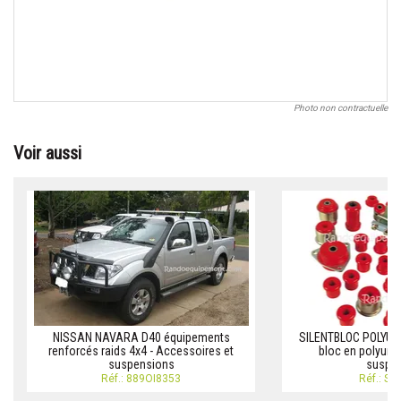
Photo non contractuelle
Voir aussi
NISSAN NAVARA D40 équipements
SILENTBLOC POLYUR
renforcés raids 4x4 - Accessoires et
bloc en polyure
suspensions
suspe
Réf.: 889OI8353
Réf.: SI