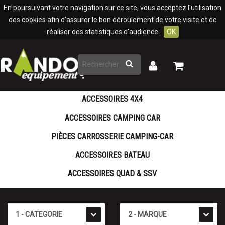
Panneau de gestion des cookies
En poursuivant votre navigation sur ce site, vous acceptez l'utilisation
des cookies afin d'assurer le bon déroulement de votre visite et de
réaliser des statistiques d'audience.
OK
Rechercher
Mon
Mon
panier
compte
ACCESSOIRES 4X4
ACCESSOIRES CAMPING CAR
PIÈCES CARROSSERIE CAMPING-CAR
ACCESSOIRES BATEAU
ACCESSOIRES QUAD & SSV
Cat�gorie
Marque