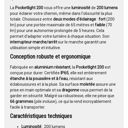
La
Pocketlight 200
vous offre une
luminosité
de
200 lumens
pour éclairer votre chemin, même dans l'obscurité la plus
totale. Choisissez entre
deux modes d'éclairage
:
fort
(200
lm) pour une portée maximale de 65 mètres et
faible
(70
lm) pour une autonomie prolongée de 5 heures. Cela
permet d'adapter votre lumière à chaque situation. Son
interrupteur marche/arrêt
sur le manche garantit une
utilisation simple et intuitive.
Conception robuste et ergonomique
Fabriquée en
aluminium résistant
, la
Pocketlight 200
est
conçue pour durer. Certifiée
IP65
, elle est entièrement
étanche à la poussière et à l'eau
, résistant aux
éclaboussures et à la pluie. Sa surface
moletée
assure une
prise en main optimale et sa
dragonne
vous permet de la
garder en sécurité. Malgré sa robustesse, elle ne pèse que
66 grammes
(pile incluse), ce qui la rend incroyablement
facile à transporter.
Caractéristiques techniques
Luminosité
: 200 lumens