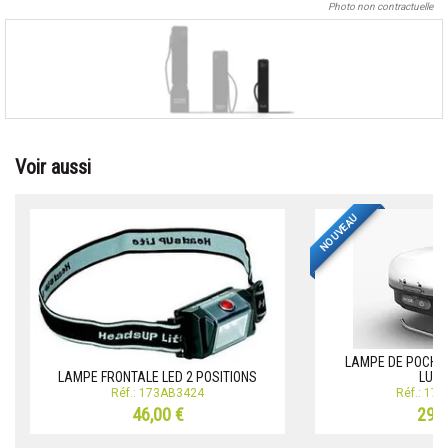
Photo non contractuelle
Voir aussi
NOUVEAU
LAMPE DE POCHE 
LAMPE FRONTALE LED 2 POSITIONS
LUM
Réf.: 173AB3424
Réf.: 17
46,00 €
29,9