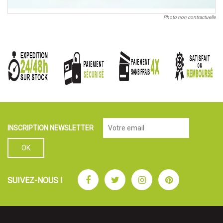
Photo non contractuelle
INSCRIPTION NEWSLETTER
Facebook
Twitter
Instagram
Pinterest
SUIVEZ-NOUS !