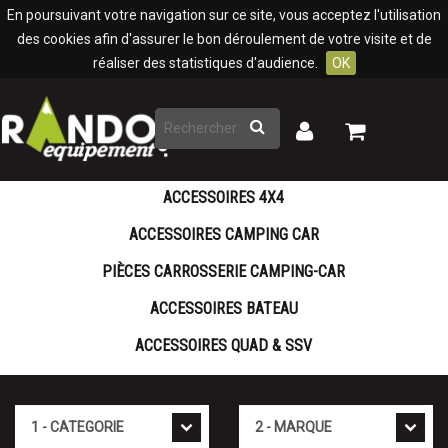
Panneau de gestion des cookies
En poursuivant votre navigation sur ce site, vous acceptez l'utilisation
des cookies afin d'assurer le bon déroulement de votre visite et de
réaliser des statistiques d'audience.
OK
Rechercher
Mon
Mon
panier
compte
ACCESSOIRES 4X4
ACCESSOIRES CAMPING CAR
PIÈCES CARROSSERIE CAMPING-CAR
ACCESSOIRES BATEAU
ACCESSOIRES QUAD & SSV
Cat�gorie
Marque