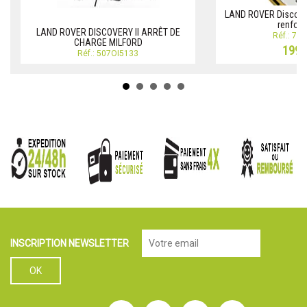
LAND ROVER Discovery
renfor
LAND ROVER DISCOVERY II ARRÊT DE
Réf.: 73
CHARGE MILFORD
199,
Réf.: 507OI5133
INSCRIPTION NEWSLETTER