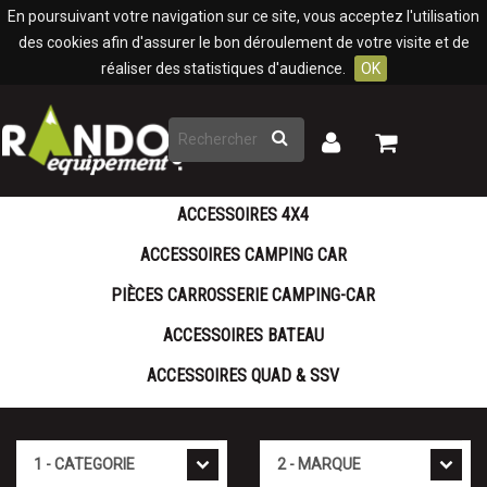
Panneau de gestion des cookies
En poursuivant votre navigation sur ce site, vous acceptez l'utilisation
des cookies afin d'assurer le bon déroulement de votre visite et de
réaliser des statistiques d'audience.
OK
Rechercher
Mon
Mon
panier
compte
ACCESSOIRES 4X4
ACCESSOIRES CAMPING CAR
PIÈCES CARROSSERIE CAMPING-CAR
ACCESSOIRES BATEAU
ACCESSOIRES QUAD & SSV
Cat�gorie
Marque