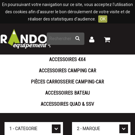
Panneau de gestion des cookies
En poursuivant votre navigation sur ce site, vous acceptez l'utilisation
des cookies afin d'assurer le bon déroulement de votre visite et de
réaliser des statistiques d'audience.
OK
Rechercher
Mon
Mon
panier
compte
ACCESSOIRES 4X4
ACCESSOIRES CAMPING CAR
PIÈCES CARROSSERIE CAMPING-CAR
ACCESSOIRES BATEAU
ACCESSOIRES QUAD & SSV
Cat�gorie
Marque