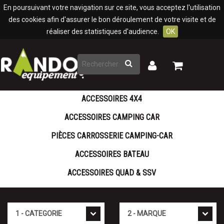
Panneau de gestion des cookies
En poursuivant votre navigation sur ce site, vous acceptez l'utilisation
des cookies afin d'assurer le bon déroulement de votre visite et de
réaliser des statistiques d'audience.
OK
Rechercher
Mon
Mon
panier
compte
ACCESSOIRES 4X4
ACCESSOIRES CAMPING CAR
PIÈCES CARROSSERIE CAMPING-CAR
ACCESSOIRES BATEAU
ACCESSOIRES QUAD & SSV
Cat�gorie
Marque