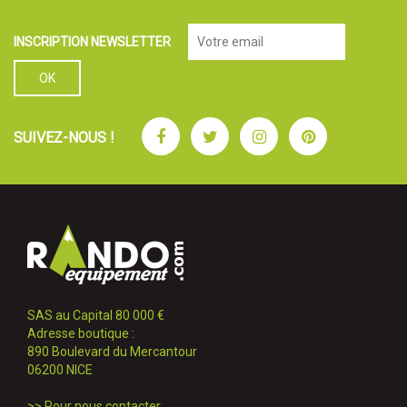
INSCRIPTION NEWSLETTER
Facebook
Twitter
Instagram
Pinterest
SUIVEZ-NOUS !
SAS au Capital 80 000 €
Adresse boutique :
890 Boulevard du Mercantour
06200 NICE
>>
Pour nous contacter