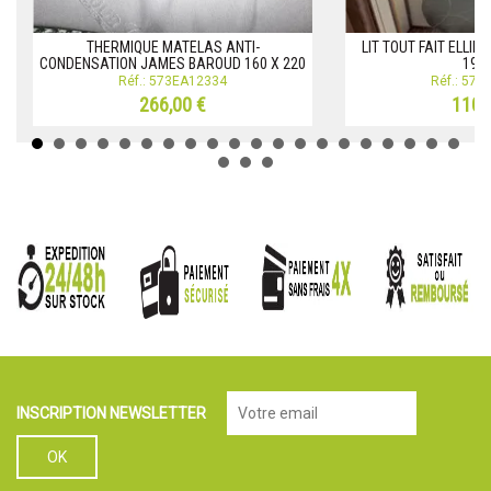
THERMIQUE MATELAS ANTI-
LIT TOUT FAIT ELLI
CONDENSATION JAMES BAROUD 160 X 220
190
Réf.: 573EA12334
Réf.: 57
266,00 €
110,
INSCRIPTION NEWSLETTER