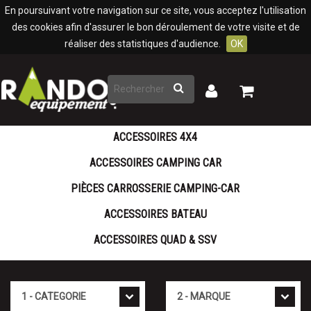
Panneau de gestion des cookies
En poursuivant votre navigation sur ce site, vous acceptez l'utilisation
des cookies afin d'assurer le bon déroulement de votre visite et de
réaliser des statistiques d'audience.
OK
Rechercher
Mon
Mon
panier
compte
ACCESSOIRES 4X4
ACCESSOIRES CAMPING CAR
PIÈCES CARROSSERIE CAMPING-CAR
ACCESSOIRES BATEAU
ACCESSOIRES QUAD & SSV
Cat�gorie
Marque