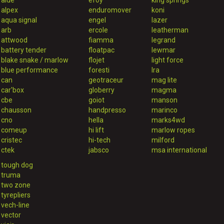
alde
efoy
king springs
alpex
enduromover
koni
aqua signal
engel
lazer
arb
ercole
leatherman
attwood
fiamma
legrand
battery tender
floatpac
lewmar
blake snake / marlow
flojet
light force
blue performance
foresti
lra
can
geotraceur
mag lite
car'box
globerry
magma
cbe
goiot
manson
chausson
handpresso
marinco
cno
hella
marks4wd
comeup
hi lift
marlow ropes
cristec
hi-tech
milford
ctek
jabsco
msa international
tough dog
truma
two zone
tyrepliers
vech-line
vector