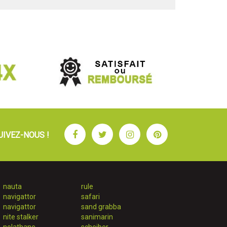
Facebook
Twitter
Instagram
Pinterest
UIVEZ-NOUS !
nauta
rule
navigattor
safari
navigattor
sand grabba
nite stalker
sanimarin