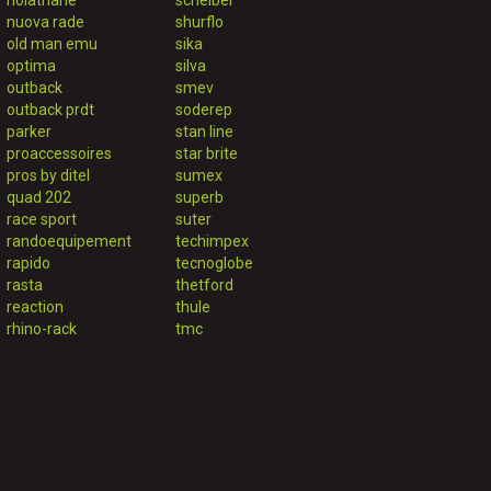
nolathane
scheiber
nuova rade
shurflo
old man emu
sika
optima
silva
outback
smev
outback prdt
soderep
parker
stan line
proaccessoires
star brite
pros by ditel
sumex
quad 202
superb
race sport
suter
randoequipement
techimpex
rapido
tecnoglobe
rasta
thetford
reaction
thule
rhino-rack
tmc