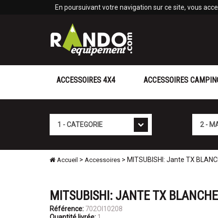
Panneau de gestion des cookies
En poursuivant votre navigation sur ce site, vous accep
ACCESSOIRES 4X4
ACCESSOIRES CAMPIN
Cat�gorie
Marque
>
> MITSUBISHI: Jante TX BLANC
Accueil
Accessoires
MITSUBISHI: JANTE TX BLANCHE 
Référence:
702OI10208
Quantité livrée:
1