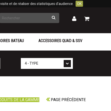
isite et de réaliser des statistiques d'audience.
OK
Rechercher
Mon
Mon
panier
compte
OIRES BATEAU
ACCESSOIRES QUAD & SSV
Type
ODUITS DE LA GAMME
PAGE PRÉCÉDENTE