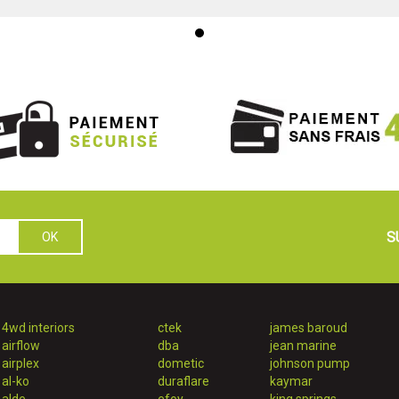
S
4wd interiors
ctek
james baroud
airflow
dba
jean marine
airplex
dometic
johnson pump
al-ko
duraflare
kaymar