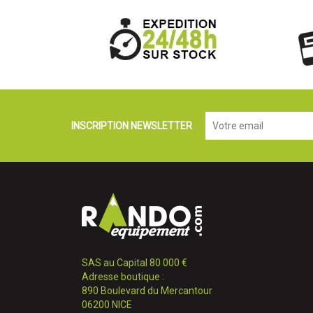
INSCRIPTION NEWSLETTER
SAS au Capital 80 000 €
Adresse boutique :
890 Boulevard du Mercantour
06200 NICE