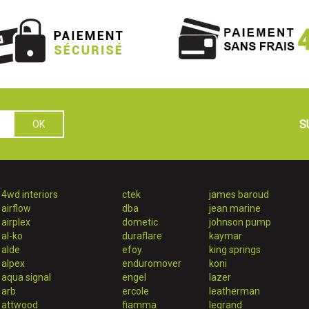
S
4wd interiors
ctek
james baroud
airflow
dba
jean marine
airplex
dometic
johnson pump
al-ko
duraflare
kaymar
alde
efoy
king springs
alpex
enduromover
koni
aqua signal
engel
lazer
arb
ercole
leatherman
attwood
fiamma
legrand