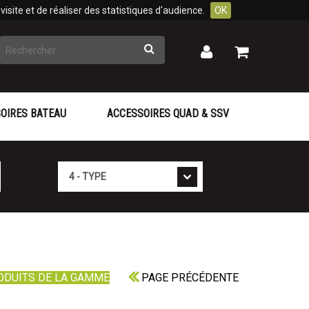
isite et de réaliser des statistiques d'audience.
OK
Rechercher
Mon
Mon
panier
compte
OIRES BATEAU
ACCESSOIRES QUAD & SSV
Type
ODUITS DE LA GAMME
PAGE PRÉCÉDENTE