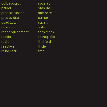
outback prdt
soderep
parker
stan line
proaccessoires
star brite
pros by ditel
sumex
quad 202
superb
race sport
suter
randoequipement
techimpex
rapido
tecnoglobe
rasta
thetford
reaction
thule
rhino-rack
tmc