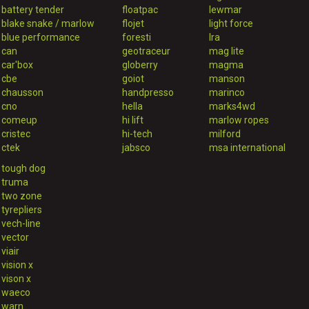
battery tender
floatpac
lewmar
blake snake / marlow
flojet
light force
blue performance
foresti
lra
can
geotraceur
mag lite
car'box
globerry
magma
cbe
goiot
manson
chausson
handpresso
marinco
cno
hella
marks4wd
comeup
hi lift
marlow ropes
cristec
hi-tech
milford
ctek
jabsco
msa international
tough dog
truma
two zone
tyrepliers
vech-line
vector
viair
vision x
vison x
waeco
warn