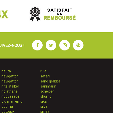
Facebook
Twitter
Instagram
Pinterest
UIVEZ-NOUS !
nauta
rule
navigattor
safari
navigattor
sand grabba
nite stalker
sanimarin
nolathane
scheiber
nuova rade
shurflo
old man emu
sika
optima
silva
outback
smev