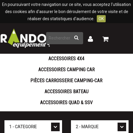
Panneau de gestion des cookies
En poursuivant votre navigation sur ce site, vous acceptez l'utilisation
des cookies afin d'assurer le bon déroulement de votre visite et de
réaliser des statistiques d'audience.
OK
Rechercher
Mon
Mon
panier
compte
ACCESSOIRES 4X4
ACCESSOIRES CAMPING CAR
PIÈCES CARROSSERIE CAMPING-CAR
ACCESSOIRES BATEAU
ACCESSOIRES QUAD & SSV
Cat�gorie
Marque