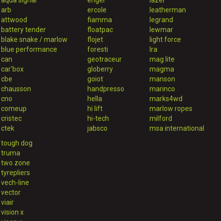
aqua signal
engel
lazer
arb
ercole
leatherman
attwood
fiamma
legrand
battery tender
floatpac
lewmar
blake snake / marlow
flojet
light force
blue performance
foresti
lra
can
geotraceur
mag lite
car'box
globerry
magma
cbe
goiot
manson
chausson
handpresso
marinco
cno
hella
marks4wd
comeup
hi lift
marlow ropes
cristec
hi-tech
milford
ctek
jabsco
msa international
tough dog
truma
two zone
tyrepliers
vech-line
vector
viair
vision x