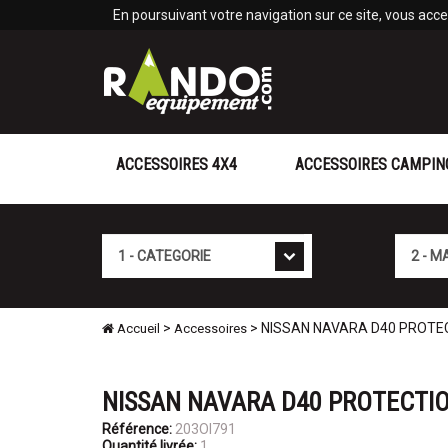
Panneau de gestion des cookies
En poursuivant votre navigation sur ce site, vous accep
ACCESSOIRES 4X4
ACCESSOIRES CAMPIN
Cat�gorie
Marque
>
> NISSAN NAVARA D40 PROTE
Accueil
Accessoires
NISSAN NAVARA D40 PROTECTIO
Référence:
203OI791
Quantité livrée:
1