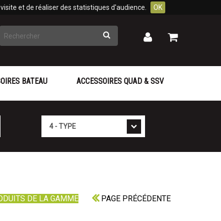
isite et de réaliser des statistiques d'audience.
OK
Rechercher
Mon
Mon
panier
compte
OIRES BATEAU
ACCESSOIRES QUAD & SSV
Type
ODUITS DE LA GAMME
PAGE PRÉCÉDENTE