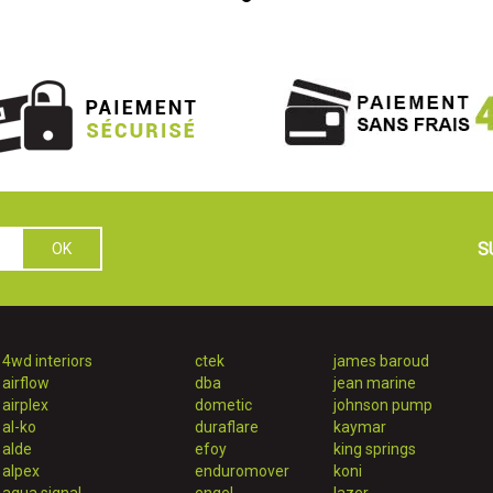
S
4wd interiors
ctek
james baroud
airflow
dba
jean marine
airplex
dometic
johnson pump
al-ko
duraflare
kaymar
alde
efoy
king springs
alpex
enduromover
koni