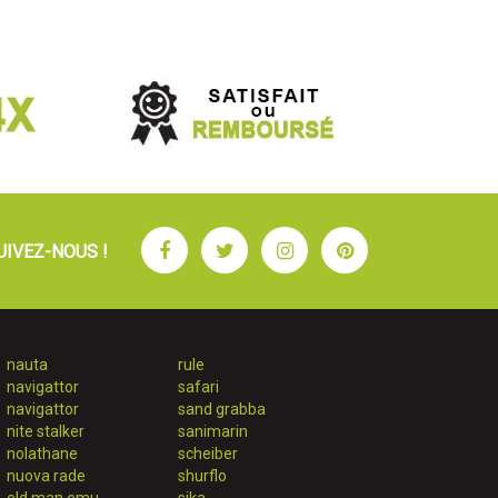
Facebook
Twitter
Instagram
Pinterest
UIVEZ-NOUS !
nauta
rule
navigattor
safari
navigattor
sand grabba
nite stalker
sanimarin
nolathane
scheiber
nuova rade
shurflo