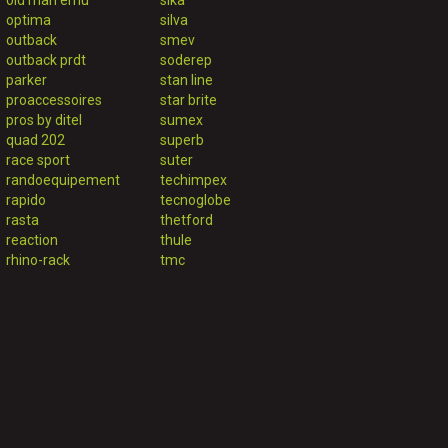
old man emu
sika
optima
silva
outback
smev
outback prdt
soderep
parker
stan line
proaccessoires
star brite
pros by ditel
sumex
quad 202
superb
race sport
suter
randoequipement
techimpex
rapido
tecnoglobe
rasta
thetford
reaction
thule
rhino-rack
tmc