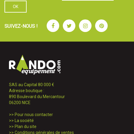
Facebook
Twitter
Instagram
Pinterest
SUIVEZ-NOUS !
SAS au Capital 80 000 €
Adresse boutique :
890 Boulevard du Mercantour
06200 NICE
>>
Pour nous contacter
>>
La société
>>
Plan du site
>>
Conditions générales de ventes