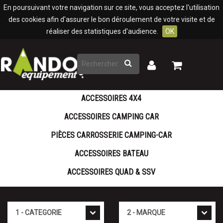
Panneau de gestion des cookies
En poursuivant votre navigation sur ce site, vous acceptez l'utilisation
des cookies afin d'assurer le bon déroulement de votre visite et de
réaliser des statistiques d'audience.
OK
Rechercher
Mon
Mon
panier
compte
ACCESSOIRES 4X4
ACCESSOIRES CAMPING CAR
PIÈCES CARROSSERIE CAMPING-CAR
ACCESSOIRES BATEAU
ACCESSOIRES QUAD & SSV
Cat�gorie
Marque