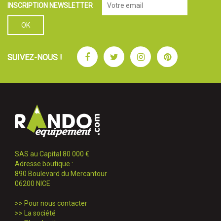
INSCRIPTION NEWSLETTER
Facebook
Twitter
Instagram
Pinterest
SUIVEZ-NOUS !
SAS au Capital 80 000 €
Adresse boutique :
890 Boulevard du Mercantour
06200 NICE
>>
Pour nous contacter
>>
La société