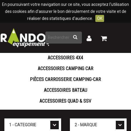
Panneau de gestion des cookies
En poursuivant votre navigation sur ce site, vous acceptez l'utilisation
des cookies afin d'assurer le bon déroulement de votre visite et de
réaliser des statistiques d'audience.
OK
Rechercher
Mon
Mon
panier
compte
ACCESSOIRES 4X4
ACCESSOIRES CAMPING CAR
PIÈCES CARROSSERIE CAMPING-CAR
ACCESSOIRES BATEAU
ACCESSOIRES QUAD & SSV
Cat�gorie
Marque