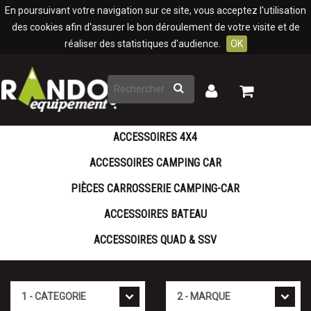
Panneau de gestion des cookies
En poursuivant votre navigation sur ce site, vous acceptez l'utilisation
des cookies afin d'assurer le bon déroulement de votre visite et de
réaliser des statistiques d'audience.
OK
Rechercher
Mon
Mon
panier
compte
ACCESSOIRES 4X4
ACCESSOIRES CAMPING CAR
PIÈCES CARROSSERIE CAMPING-CAR
ACCESSOIRES BATEAU
ACCESSOIRES QUAD & SSV
Cat�gorie
Marque