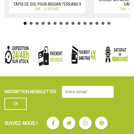
TAPIS DE SOL POUR NISSAN TERRANO II
SANS
Réf.: 214OI981
Réf.: 8
INSCRIPTION NEWSLETTER
Facebook
Twitter
Instagram
Pinterest
SUIVEZ-NOUS !