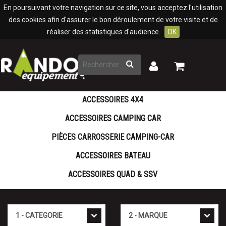
Panneau de gestion des cookies
En poursuivant votre navigation sur ce site, vous acceptez l'utilisation
des cookies afin d'assurer le bon déroulement de votre visite et de
réaliser des statistiques d'audience.
OK
Rechercher
Mon
Mon
panier
compte
ACCESSOIRES 4X4
ACCESSOIRES CAMPING CAR
PIÈCES CARROSSERIE CAMPING-CAR
ACCESSOIRES BATEAU
ACCESSOIRES QUAD & SSV
Cat�gorie
Marque