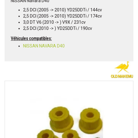
NISSAN Navara D40
2,5 DCI (2005 -> 2010) YD25DDTi / 144cv
2,5 DCI (2005 -> 2010) YD25DDTi / 174cv
3,0 DT V6 (2010 -> ) V9X / 231cv
2,5 DCI (2010 -> ) YD25DDTi / 190cv
Véhicules compatibles:
NISSAN NAVARA D40