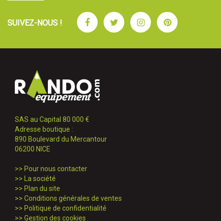
Facebook
Twitter
Instagram
Pinterest
SUIVEZ-NOUS !
SAS au Capital 80 000 €
Adresse boutique :
890 Boulevard du Mercantour
06200 NICE
>>
Pour nous contacter
>>
La société
>>
Plan du site
>>
Conditions générales de ventes
>>
Politique de confidentialité
>>
Gestion des cookies