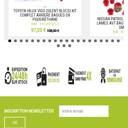
TOYOTA HILUX VIGO (SILENT BLOCS) KIT
COMPLET ARRIERE BAGUES EN
NISSAN PATROL TR
POLYURÉTHANE
LAMES AVT BAGUE
Réf.: 731OI10212
OMES
97,20 €
108,00 €
Réf.: 83
INSCRIPTION NEWSLETTER