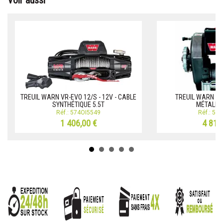
Voir aussi
TREUIL WARN VR-EVO 12/S - 12V - CABLE
TREUIL WARN 82
SYNTHÉTIQUE 5.5T
MÉTALLIQ
Réf.: 574OI5549
Réf.: 57
1 406,00 €
4 815