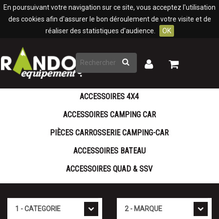
Panneau de gestion des cookies
En poursuivant votre navigation sur ce site, vous acceptez l'utilisation
des cookies afin d'assurer le bon déroulement de votre visite et de
réaliser des statistiques d'audience.
OK
Rechercher
Mon
Mon
panier
compte
ACCESSOIRES 4X4
ACCESSOIRES CAMPING CAR
PIÈCES CARROSSERIE CAMPING-CAR
ACCESSOIRES BATEAU
ACCESSOIRES QUAD & SSV
Cat�gorie
Marque