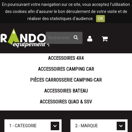
Panneau de gestion des cookies
En poursuivant votre navigation sur ce site, vous acceptez l'utilisation
des cookies afin d'assurer le bon déroulement de votre visite et de
réaliser des statistiques d'audience.
OK
Rechercher
Mon
Mon
panier
compte
ACCESSOIRES 4X4
ACCESSOIRES CAMPING CAR
PIÈCES CARROSSERIE CAMPING-CAR
ACCESSOIRES BATEAU
ACCESSOIRES QUAD & SSV
Cat�gorie
Marque