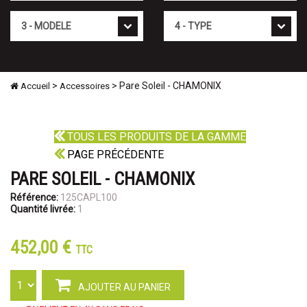
Mod�le
Type
>
> Pare Soleil - CHAMONIX
Accueil
Accessoires
TOUS LES PRODUITS DE LA GAMME
PAGE PRÉCÉDENTE
PARE SOLEIL - CHAMONIX
Référence:
125CAPL100
Quantité livrée:
1
452,00 €
TTC
AJOUTER AU PANIER