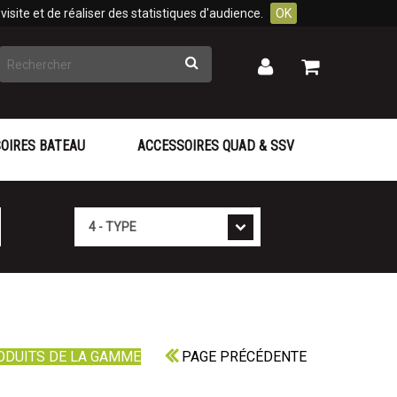
isite et de réaliser des statistiques d'audience.
OK
Rechercher
Mon
Mon
panier
compte
OIRES BATEAU
ACCESSOIRES QUAD & SSV
Type
ODUITS DE LA GAMME
PAGE PRÉCÉDENTE