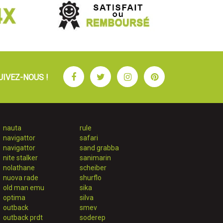
Facebook
Twitter
Instagram
Pinterest
UIVEZ-NOUS !
nauta
rule
navigattor
safari
navigattor
sand grabba
nite stalker
sanimarin
nolathane
scheiber
nuova rade
shurflo
old man emu
sika
optima
silva
outback
smev
outback prdt
soderep