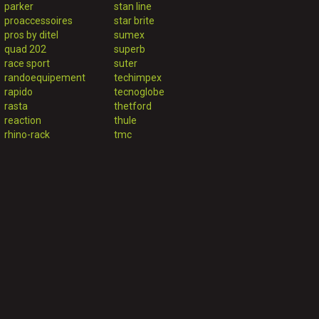
parker
stan line
proaccessoires
star brite
pros by ditel
sumex
quad 202
superb
race sport
suter
randoequipement
techimpex
rapido
tecnoglobe
rasta
thetford
reaction
thule
rhino-rack
tmc