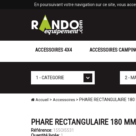
Panneau de gestion des cookies
En poursuivant votre navigation sur ce site, vous accep
ACCESSOIRES 4X4
ACCESSOIRES CAMPIN
Cat�gorie
Marque
>
> PHARE RECTANGULAIRE 180
Accueil
Accessoires
PHARE RECTANGULAIRE 180 MM
Référence:
155OI5531
Quantité livrée:
1