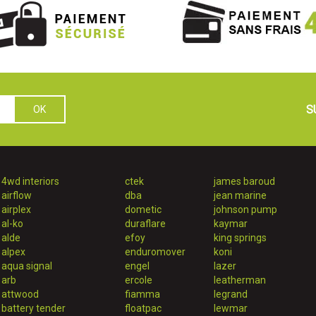
S
4wd interiors
ctek
james baroud
airflow
dba
jean marine
airplex
dometic
johnson pump
al-ko
duraflare
kaymar
alde
efoy
king springs
alpex
enduromover
koni
aqua signal
engel
lazer
arb
ercole
leatherman
attwood
fiamma
legrand
battery tender
floatpac
lewmar