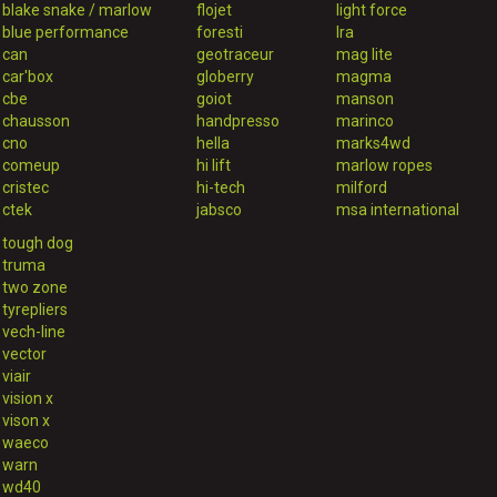
blake snake / marlow
flojet
light force
blue performance
foresti
lra
can
geotraceur
mag lite
car'box
globerry
magma
cbe
goiot
manson
chausson
handpresso
marinco
cno
hella
marks4wd
comeup
hi lift
marlow ropes
cristec
hi-tech
milford
ctek
jabsco
msa international
tough dog
truma
two zone
tyrepliers
vech-line
vector
viair
vision x
vison x
waeco
warn
wd40