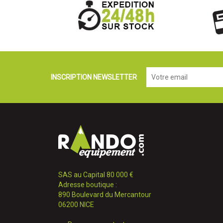
INSCRIPTION NEWSLETTER
SAS au Capital 80 000 €
Adresse boutique :
890 Boulevard du Mercantour
06200 NICE