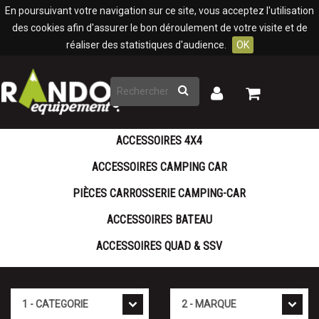
Panneau de gestion des cookies
En poursuivant votre navigation sur ce site, vous acceptez l'utilisation
des cookies afin d'assurer le bon déroulement de votre visite et de
réaliser des statistiques d'audience.
OK
Rechercher
Mon
Mon
panier
compte
ACCESSOIRES 4X4
ACCESSOIRES CAMPING CAR
PIÈCES CARROSSERIE CAMPING-CAR
ACCESSOIRES BATEAU
ACCESSOIRES QUAD & SSV
Cat�gorie
Marque