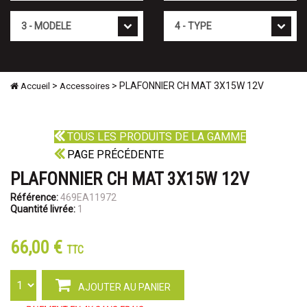
Mod�le
Type
>
> PLAFONNIER CH MAT 3X15W 12V
Accueil
Accessoires
TOUS LES PRODUITS DE LA GAMME
PAGE PRÉCÉDENTE
PLAFONNIER CH MAT 3X15W 12V
Référence:
469EA11972
Quantité livrée:
1
66,00 €
TTC
AJOUTER AU PANIER