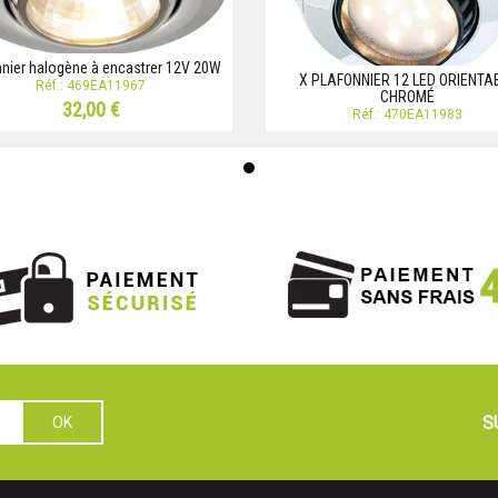
nnier halogène à encastrer 12V 20W
X PLAFONNIER 12 LED ORIENTA
Réf.: 469EA11967
CHROMÉ
32,00 €
Réf.: 470EA11983
S