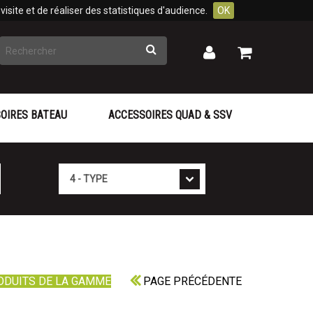
isite et de réaliser des statistiques d'audience.
OK
Rechercher
Mon
Mon
panier
compte
OIRES BATEAU
ACCESSOIRES QUAD & SSV
Type
ODUITS DE LA GAMME
PAGE PRÉCÉDENTE