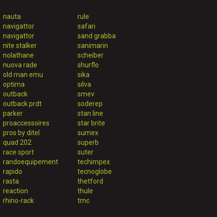
nauta
rule
navigattor
safari
navigattor
sand grabba
nite stalker
sanimarin
nolathane
scheiber
nuova rade
shurflo
old man emu
sika
optima
silva
outback
smev
outback prdt
soderep
parker
stan line
proaccessoires
star brite
pros by ditel
sumex
quad 202
superb
race sport
suter
randoequipement
techimpex
rapido
tecnoglobe
rasta
thetford
reaction
thule
rhino-rack
tmc