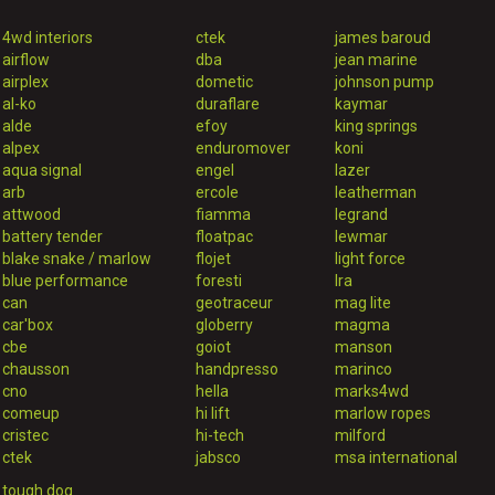
4wd interiors
ctek
james baroud
airflow
dba
jean marine
airplex
dometic
johnson pump
al-ko
duraflare
kaymar
alde
efoy
king springs
alpex
enduromover
koni
aqua signal
engel
lazer
arb
ercole
leatherman
attwood
fiamma
legrand
battery tender
floatpac
lewmar
blake snake / marlow
flojet
light force
blue performance
foresti
lra
can
geotraceur
mag lite
car'box
globerry
magma
cbe
goiot
manson
chausson
handpresso
marinco
cno
hella
marks4wd
comeup
hi lift
marlow ropes
cristec
hi-tech
milford
ctek
jabsco
msa international
tough dog