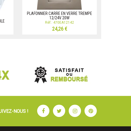
PLAFONNIER CARRE EN VERRE TREMPE
12/24V 20W
BLE
Réf.: 470EA12142
24,26 €
Facebook
Twitter
Instagram
Pinterest
UIVEZ-NOUS !