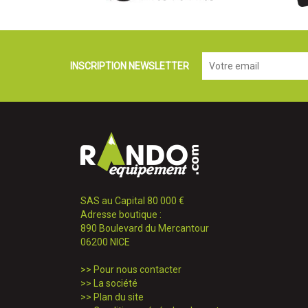
INSCRIPTION NEWSLETTER
SAS au Capital 80 000 €
Adresse boutique :
890 Boulevard du Mercantour
06200 NICE
>>
Pour nous contacter
>>
La société
>>
Plan du site