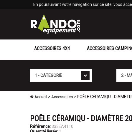
Panneau de gestion des cookies
En poursuivant votre navigation sur ce site, vous accep
ACCESSOIRES 4X4
ACCESSOIRES CAMPIN
Cat�gorie
Marque
>
> POÊLE CÉRAMIQU - DIAMÈTR
Accueil
Accessoires
POÊLE CÉRAMIQU - DIAMÈTRE 2
Référence:
333EA4110
Quantité livrée:
1