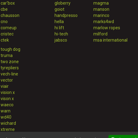
car'box
globerry
magma
cbe
goiot
manson
chausson
handpresso
marinco
cno
hella
marks4wd
comeup
hi lift
marlow ropes
cristec
hi-tech
milford
ctek
jabsco
msa international
tough dog
truma
two zone
tyrepliers
vech-line
vector
viair
vision x
vison x
waeco
warn
wd40
wichard
xtreme