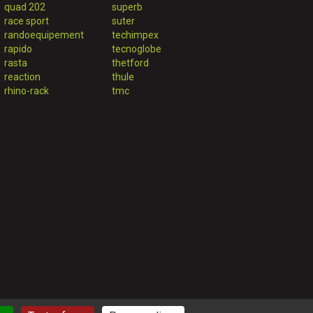
quad 202
superb
race sport
suter
randoequipement
techimpex
rapido
tecnoglobe
rasta
thetford
reaction
thule
rhino-rack
tmc