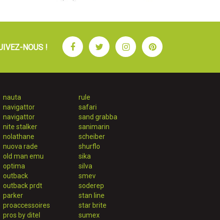
Facebook
Twitter
Instagram
Pinterest
UIVEZ-NOUS !
nauta
rule
navigattor
safari
navigattor
sand grabba
nite stalker
sanimarin
nolathane
scheiber
nuova rade
shurflo
old man emu
sika
optima
silva
outback
smev
outback prdt
soderep
parker
stan line
proaccessoires
star brite
pros by ditel
sumex