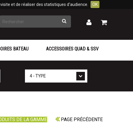
isite et de réaliser des statistiques d'audience.
OK
Rechercher
Mon
Mon
panier
compte
OIRES BATEAU
ACCESSOIRES QUAD & SSV
Type
ODUITS DE LA GAMME
PAGE PRÉCÉDENTE