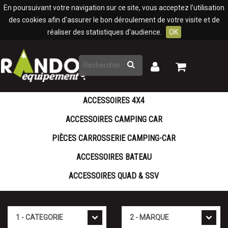
Panneau de gestion des cookies
En poursuivant votre navigation sur ce site, vous acceptez l'utilisation
des cookies afin d'assurer le bon déroulement de votre visite et de
réaliser des statistiques d'audience.
OK
Rechercher
Mon
Mon
panier
compte
ACCESSOIRES 4X4
ACCESSOIRES CAMPING CAR
PIÈCES CARROSSERIE CAMPING-CAR
ACCESSOIRES BATEAU
ACCESSOIRES QUAD & SSV
Cat�gorie
Marque