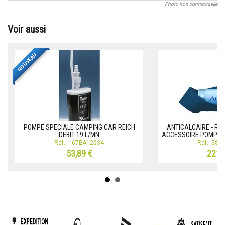
Photo non contractuelle
Voir aussi
NOUVEAU
POMPE SPECIALE CAMPING CAR REICH
ANTICALCAIRE - REV
DEBIT 19 L/MN
ACCESSOIRE POMPE 
Réf.: 167EA12534
Réf.: 58
53,89 €
221,