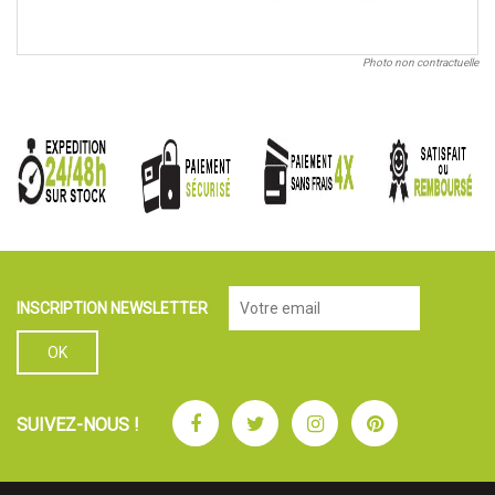
Photo non contractuelle
INSCRIPTION NEWSLETTER
Facebook
Twitter
Instagram
Pinterest
SUIVEZ-NOUS !