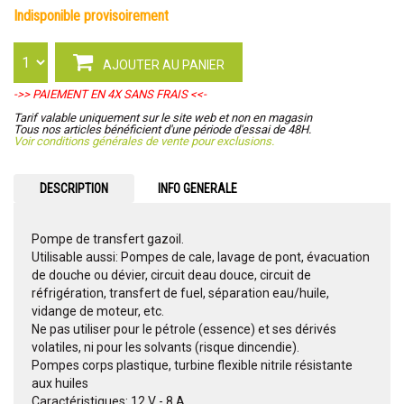
indisponible provisoirement
AJOUTER AU PANIER
->> PAIEMENT EN 4X SANS FRAIS <<-
Tarif valable uniquement sur le site web et non en magasin
Tous nos articles bénéficient d'une période d'essai de 48H.
Voir conditions générales de vente pour exclusions.
DESCRIPTION
INFO GENERALE
Pompe de transfert gazoil.
Utilisable aussi: Pompes de cale, lavage de pont, évacuation
de douche ou dévier, circuit deau douce, circuit de
réfrigération, transfert de fuel, séparation eau/huile,
vidange de moteur, etc.
Ne pas utiliser pour le pétrole (essence) et ses dérivés
volatiles, ni pour les solvants (risque dincendie).
Pompes corps plastique, turbine flexible nitrile résistante
aux huiles
Caractéristiques: 12 V - 8 A