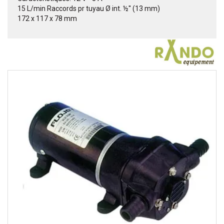
15 L/min Raccords pr tuyau Ø int. ½'' (13 mm)
172 x 117 x 78 mm