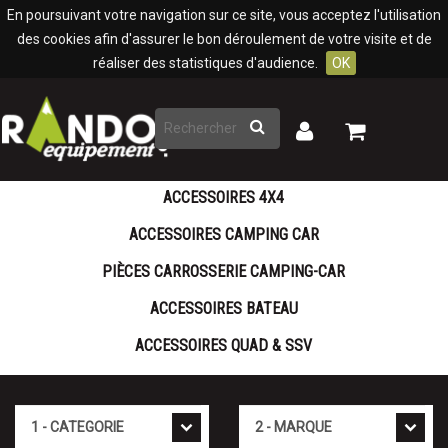
Panneau de gestion des cookies
En poursuivant votre navigation sur ce site, vous acceptez l'utilisation
des cookies afin d'assurer le bon déroulement de votre visite et de
réaliser des statistiques d'audience.
OK
Rechercher
Mon
Mon
panier
compte
ACCESSOIRES 4X4
ACCESSOIRES CAMPING CAR
PIÈCES CARROSSERIE CAMPING-CAR
ACCESSOIRES BATEAU
ACCESSOIRES QUAD & SSV
Cat�gorie
Marque